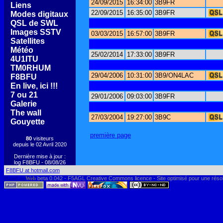
24/09/2015
16:34:00
3B9FR
[
Liens
]
22/09/2015
16:35:00
3B9FR
[
Modes digitaux
]
[
QSL de SWL
]
[
Images SSTV
]
03/03/2015
16:57:00
3B9FR
[
Satellites
]
[
Météo
]
25/02/2014
17:33:00
3B9FR
[
4U1ITU
]
[
TM0RHUM
]
29/04/2006
10:31:00
3B9/ON4LAC
[
F8BFU
]
[
En live, ici !!!
]
[
7 ou 21
]
29/01/2006
09:03:00
3B9FR
[
Galerie
]
[
The wall
]
27/03/2004
19:27:00
3B9C
[
Gouyette
]
première page
80
visiteurs
depuis le 02 Avril 2020
Dernière mise à jour :
log F8BFU - 08/08/26
F8BFU at hotmail.com
HamLog
Web
beta 0.042 - F5AGL Creative Commons licence - Site optimisé pour une réso