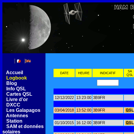
SA
[
Accueil
]
DATE
HEURE
INDICATIF
QSL
[
Logbook
]
[
Blog
]
[
Info QSL
]
[
Cartes QSL
]
12/12/2022
13:23:00
3B9FR
[
Livre d'or
]
[
DXCC
]
[
Les Galapagos
]
03/04/2018
13:52:00
3B9FR
[
Antennes
]
[
Station
]
01/10/2015
16:12:00
3B9FR
[
SAM et données
solaires
]