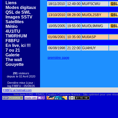
[
Liens
]
18/11/2010
12:49:00
MU/F5CWU
[
Modes digitaux
]
[
QSL de SWL
]
13/10/2010
08:28:00
MU/DL2SBY
[
Images SSTV
]
[
Satellites
]
10/05/2005
19:55:00
MU/DL9MWG
[
Météo
]
[
4U1ITU
]
[
TM0RHUM
]
01/06/2001
10:35:00
MU0ASP
[
F8BFU
]
[
En live, ici !!!
]
06/08/1998
21:22:00
GU4HUY
[
7 ou 21
]
[
Galerie
]
première page
[
The wall
]
[
Gouyette
]
291
visiteurs
depuis le 02 Avril 2020
Dernière mise à jour :
log F8BFU - 05/08/26
F8BFU at hotmail.com
HamLog
Web
beta 0.042 - F5AGL Creative Commons licence - Site optimisé pour une réso