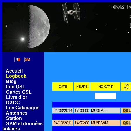
[
Accueil
]
[
Logbook
]
[
Blog
]
SA
[
Info QSL
]
DATE
HEURE
INDICATIF
QSL
[
Cartes QSL
]
[
Livre d'or
]
[
DXCC
]
[
Les Galapagos
]
24/03/2014
17:09:00
MU0FAL
[
Antennes
]
[
Station
]
24/10/2011
14:56:00
MU/PA9M
[
SAM et données
solaires
]